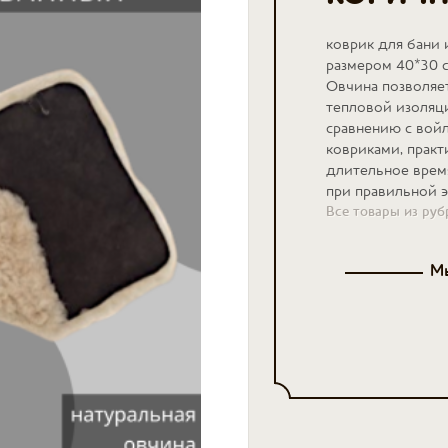
коврик
для бани 
размером 40*30 
Овчина позволяе
тепловой изоляци
сравнению с вой
ковриками, практ
длительное врем
при правильной 
Все товары из руб
Мы