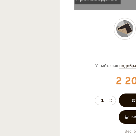
Узнайте как
подобра
2 2
К
Вес:
5