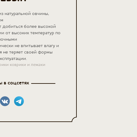
из натуральной овчины,
см
т добиться более высокой
и от высоких температур по
лочными
ически не впитывает влагу и
я не теряет своей формы
эксплуатации.
рики коврики и лежаки
 в соцсетях