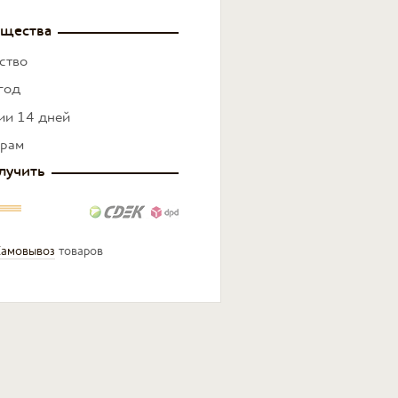
щества
ство
год
нии 14 дней
ерам
лучить
амовывоз
товаров