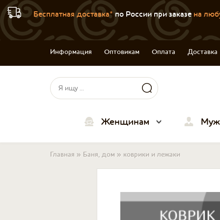
Бесплатная доставка*
по России при заказе
на люб
Информация
Оптовикам
Оплата
Доставка
Форма поиска
Поиск
Женщинам
Муж
Вы здесь
Главная
»
Баня, дом
»
коврики и лежаки