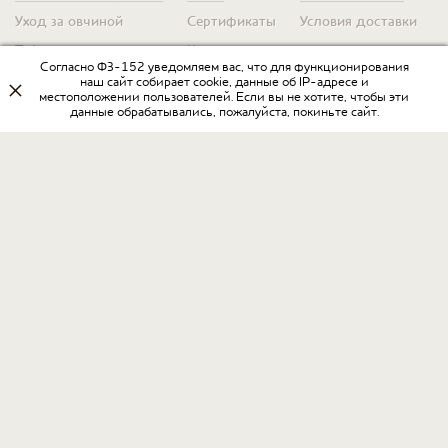
Уход за овчиной
Сертификаты
Условия доставки
Таблица размеров
Контакты
Оплата для юр. лиц
Согласно ФЗ-152 уведомляем вас, что для функционирования
Гарантия
Условия возврата
наш сайт собирает cookie, данные об IP-адресе и
местоположении пользователей. Если вы не хотите, чтобы эти
данные обрабатывались, пожалуйста, покиньте сайт.
Оптовикам
Договор оферты
Запрос на прайс
Оставить отзыв
Разработка интернет-магазина
в Интернет-агентстве «Пегас»
www.ia-pegas.ru