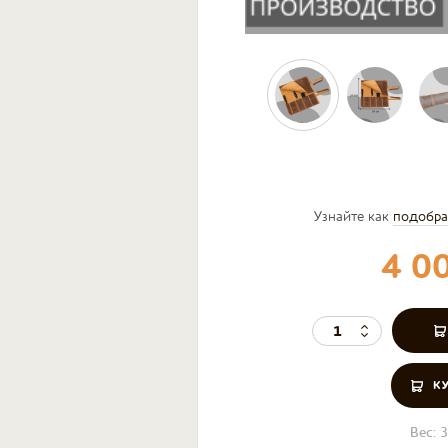
Узнайте как
подобра
4 0
К
Вес:
3