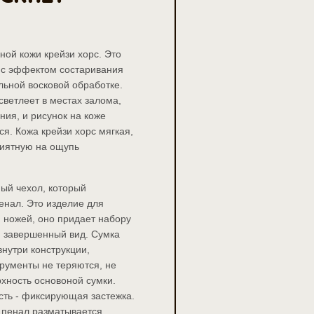
ной кожи крейзи хорс. Это 
 с эффектом состаривания 
ьной восковой обработке. 
светлеет в местах залома, 
ния, и рисунок на коже 
я. Кожа крейзи хорс мягкая, 
иятную на ощупь 
ный чехол, который 
енал. Это изделие для 
 ножей, оно придает набору 
 завершенный вид. Сумка 
нутри конструкции, 
рументы не теряются, не 
ность основоной сумки. 
ть - фиксирующая застежка. 
 пенал разматывается, 