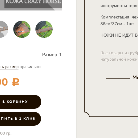
инструменты теря
Комплектация: чех
36см*37см - 1шт
НОЖИ НЕ ИДУТ 
Все товары из руб
Размер:
1
натуральной кожи
ть размер
правильно
Мы
00
c
УПИТЬ В 1 КЛИК
00 гр.