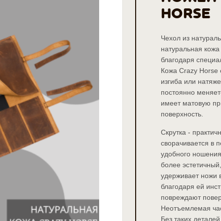
HORSE
Чехол из натураль
натуральная кожа
благодаря специал
Кожа Crazy Horse 
изгиба или натяже
постоянно меняетс
имеет матовую пр
поверхность.
Скрутка - практич
сворачивается в п
удобного ношения
более эстетичный,
удерживает ножи в
благодаря ей инст
повреждают поверх
Неотъемлемая час
Без таких деталей