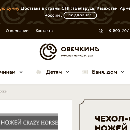
ую сумму
Доставка в страны СНГ: (Беларусь, Казахстан, Арм
России .
ПОДРОБНЕЕ
О компании
Контакты
8-800-707
чинам
Детям
Баня, дом
кожи
ЧЕХОЛ-
НОЖЕЙ 