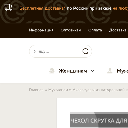
Бесплатная доставка*
по России при заказе
на люб
Информация
Оптовикам
Оплата
Доставка
Форма поиска
Поиск
Женщинам
Муж
Вы здесь
Главная
»
Мужчинам
»
Аксессуары из натуральной 