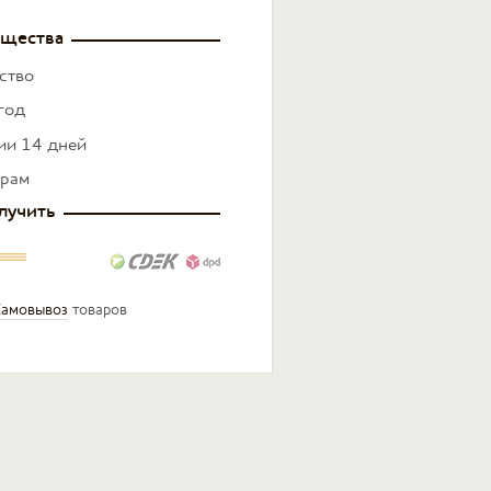
щества
ство
год
нии 14 дней
ерам
лучить
амовывоз
товаров