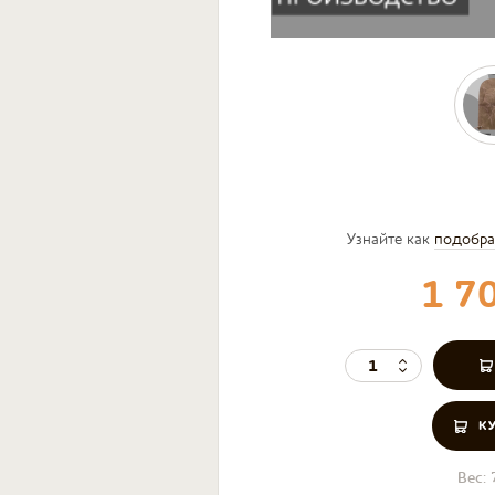
Узнайте как
подобра
1 7
К
Вес: