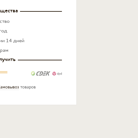
щества
ство
год
нии 14 дней
ерам
лучить
амовывоз
товаров