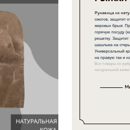
Рукавица из нат
ожогов, защитит от
жировых брызг. Пр
горячую посуду (к
решетку. Защитит
шашлыка на откры
Универсальный кр
на правую так и н
Все товары из руб
натуральной кожи
Мы