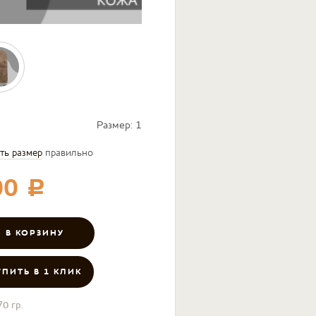
Размер:
1
ть размер
правильно
00
c
УПИТЬ В 1 КЛИК
70 гр.