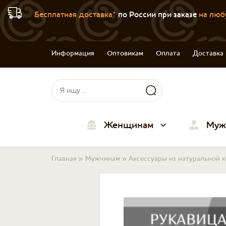
Бесплатная доставка*
по России при заказе
на люб
Информация
Оптовикам
Оплата
Доставка
Форма поиска
Поиск
Женщинам
Муж
Вы здесь
Главная
»
Мужчинам
»
Аксессуары из натуральной 