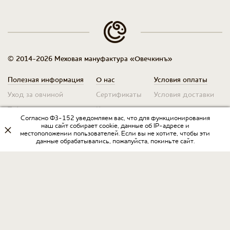
© 2014-2026 Меховая мануфактура «Овечкинъ»
Полезная информация
О нас
Условия оплаты
Уход за овчиной
Сертификаты
Условия доставки
Таблица размеров
Контакты
Оплата для юр. лиц
Согласно ФЗ-152 уведомляем вас, что для функционирования
Гарантия
Условия возврата
наш сайт собирает cookie, данные об IP-адресе и
местоположении пользователей. Если вы не хотите, чтобы эти
данные обрабатывались, пожалуйста, покиньте сайт.
Оптовикам
Договор оферты
Запрос на прайс
Оставить отзыв