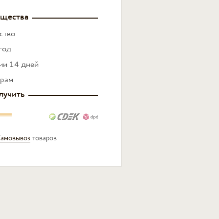
щества
ство
год
нии 14 дней
ерам
лучить
амовывоз
товаров