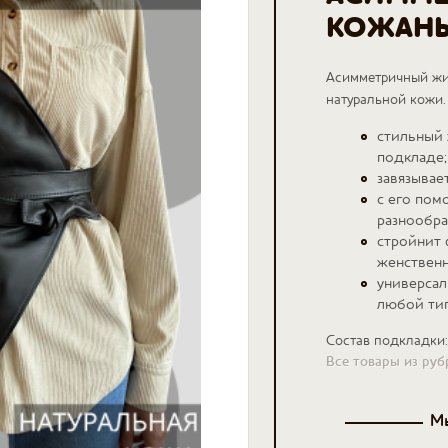
КОЖАН
Асимметричный жи
натуральной кожи.
стильный 
подкладе;
завязывает
с его по
разнообра
стройнит 
женственн
универсал
любой тип
Состав подкладки
Все товары из ру
Мы