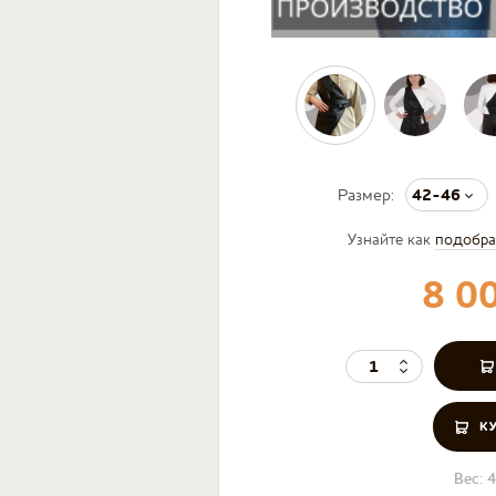
42-46
Размер:
Узнайте как
подобра
8 0
К
Вес:
4