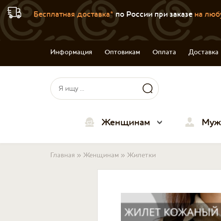
Бесплатная доставка*
по России при заказе
на люб
Информация
Оптовикам
Оплата
Доставка
Форма поиска
Поиск
Женщинам
Муж
Вы здесь
Главная
»
Женщинам
»
Жилетки