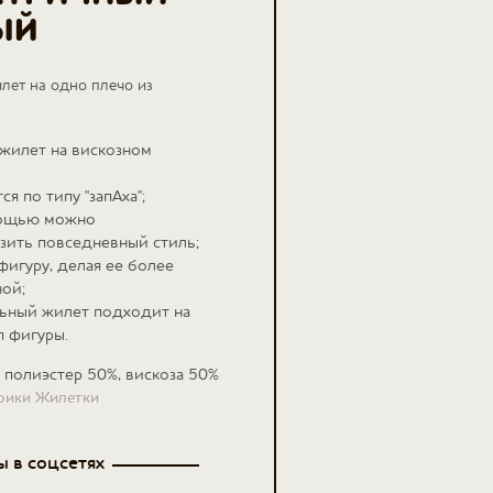
ЫЙ
лет на одно плечо из
жилет на вискозном
ся по типу "запАха";
мощью можно
зить повседневный стиль;
фигуру, делая ее более
ой;
ьный жилет подходит на
 фигуры.
полиэстер 50%, вискоза 50%
:
брики Жилетки
 в соцсетях