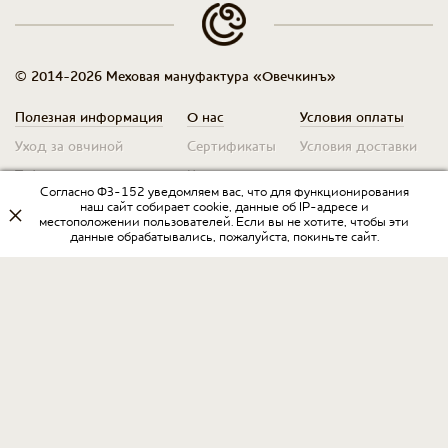
© 2014-2026 Меховая мануфактура «Овечкинъ»
Полезная информация
О нас
Условия оплаты
Уход за овчиной
Сертификаты
Условия доставки
Таблица размеров
Контакты
Оплата для юр. лиц
Согласно ФЗ-152 уведомляем вас, что для функционирования
Гарантия
Условия возврата
наш сайт собирает cookie, данные об IP-адресе и
местоположении пользователей. Если вы не хотите, чтобы эти
данные обрабатывались, пожалуйста, покиньте сайт.
Оптовикам
Договор оферты
Запрос на прайс
Оставить отзыв