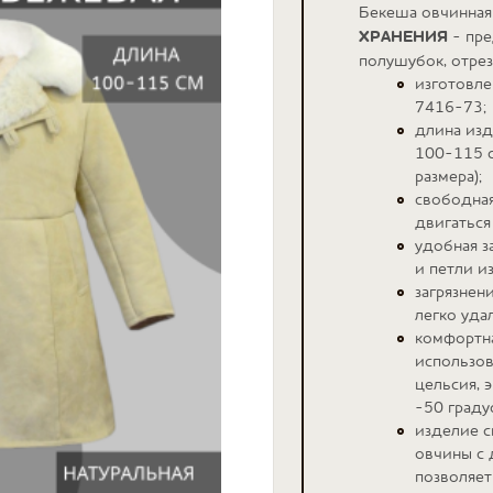
Бекеша овчинная
ХРАНЕНИЯ
- пре
полушубок, отрез
изготовле
7416-73;
длина изд
100-115 с
размера);
свободная
двигаться
удобная з
и петли и
загрязнен
легко уда
комфортна
использов
цельсия, 
-50 граду
изделие 
овчины с 
позволяет