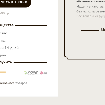
абсолютно новы
УПИТЬ В 1 КЛИК
Изделие изготав
без использовани
500 гр.
Все товары из ру
щества
Мы
ство
год
нии 14 дней
ерам
лучить
амовывоз
товаров