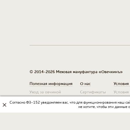
© 2014-2026 Меховая мануфактура «Овечкинъ»
Полезная информация
О нас
Условия
Уход за овчиной
Сертификаты
Условия
Таблица размеров
Контакты
Оплата 
Согласно ФЗ-152 уведомляем вас, что для функционирования наш сай
не хотите, чтобы эти данные 
Гарантия
Условия
Договор оферты