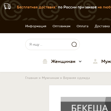
Бесплатная доставка*
по России при заказе
на люб
Информация
Оптовикам
Оплата
Доставка
Форма поиска
Поиск
Женщинам
Муж
Вы здесь
Главная
»
Мужчинам
»
Верхняя одежда