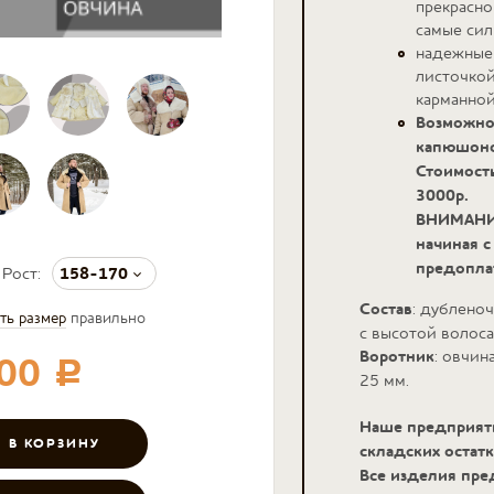
прекрасно
самые сил
надежные 
листочкой
карманной
Возможно
капюшоно
Стоимость
3000р.
ВНИМАНИЕ
начиная с
предопла
158-170
Рост:
Состав
: дублено
ть размер
правильно
c высотой волоса
Воротник
: овчин
000
c
25 мм.
Наше предприяти
складских остатк
Все изделия пре