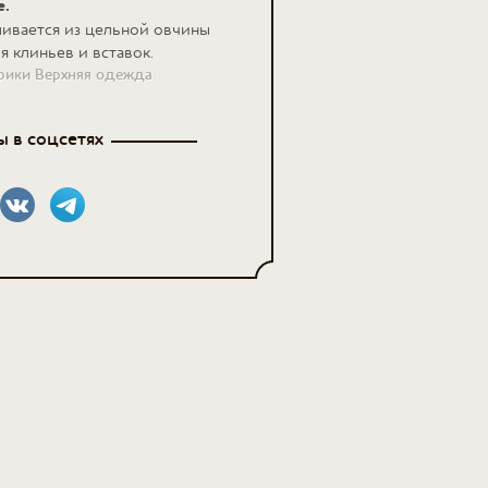
е.
ливается из цельной овчины
я клиньев и вставок.
брики Верхняя одежда
 в соцсетях