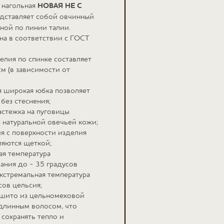
 нагольная
НОВАЯ НЕ С
дставляет собой овчинный
ной по линии талии.
на в соответствии с ГОСТ
елия по спинке составляет
м (в зависимости от
 широкая юбка позволяет
 без стеснения;
астежка на пуговицы
з натуральной овечьей кожи;
ия с поверхности изделия
ляются щеткой;
я температура
ания до - 35 градусов
экстремальная температура
сов цельсия;
сшито из цельномеховой
длинным волосом, что
 сохранять тепло и