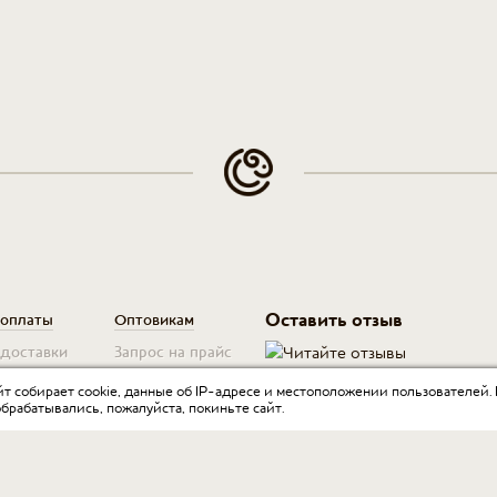
Оставить отзыв
 оплаты
Оптовикам
 доставки
Запрос на прайс
для юр. лиц
т собирает cookie, данные об IP-адресе и местоположении пользователей.
обрабатывались, пожалуйста, покиньте сайт.
 возврата