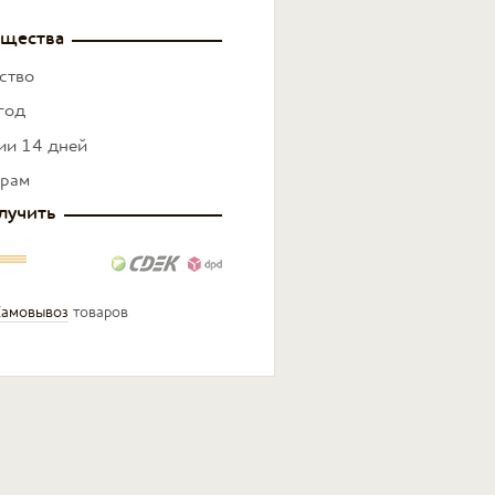
щества
ство
год
нии 14 дней
ерам
лучить
амовывоз
товаров