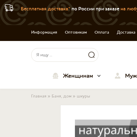
Бесплатная доставка*
по России при заказе
на люб
Информация
Оптовикам
Оплата
Доставка
Форма поиска
Поиск
Женщинам
Муж
Вы здесь
Главная
»
Баня, дом
»
шкуры