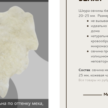
Шкура овчины бел
20-25 мм. Разме
не вызыв
идеально 
дома
натуральн
кровообра
микромасс
овчина пр
излишнюю 
неповтори
Состав
: овчина 
25 мм, кожевая ч
Все товары из ру
Мы