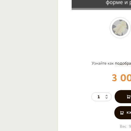
Узнайте как
подобра
3 0
К
Вес:
9