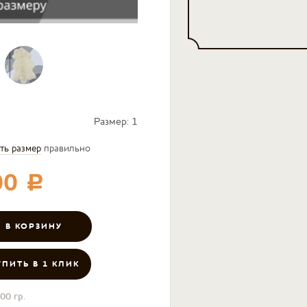
Размер:
1
ть размер
правильно
00
c
УПИТЬ В 1 КЛИК
00 гр.