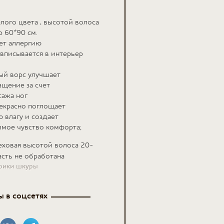
ого цвета , высотой волоса
р 60*90 см.
ает аллергию
вписывается в интерьер
ый ворс улучшает
щение за счет
ажа ног
екрасно поглощает
влагу и создает
мое чувство комфорта;
меховая высотой волоса 20-
асть не обработана
брики шкуры
 в соцсетях