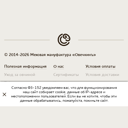
© 2014-2026 Меховая мануфактура «Овечкинъ»
Полезная информация
О нас
Условия оплаты
Уход за овчиной
Сертификаты
Условия доставки
Таблица размеров
Контакты
Оплата для юр. лиц
Согласно ФЗ-152 уведомляем вас, что для функционирования
Гарантия
Условия возврата
наш сайт собирает cookie, данные об IP-адресе и
местоположении пользователей. Если вы не хотите, чтобы эти
данные обрабатывались, пожалуйста, покиньте сайт.
Оптовикам
Договор оферты
Запрос на прайс
Оставить отзыв