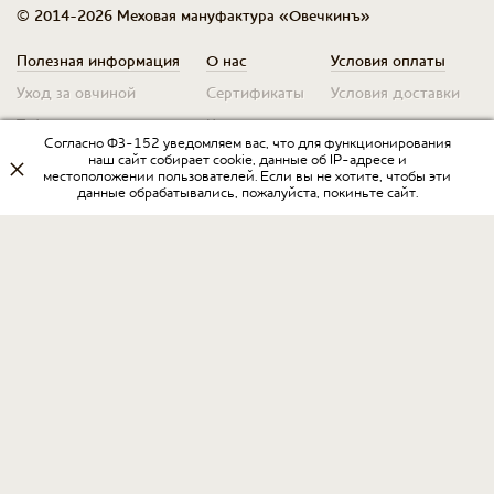
© 2014-2026 Меховая мануфактура «Овечкинъ»
Полезная информация
О нас
Условия оплаты
Уход за овчиной
Сертификаты
Условия доставки
Таблица размеров
Контакты
Оплата для юр. лиц
Согласно ФЗ-152 уведомляем вас, что для функционирования
Гарантия
Условия возврата
наш сайт собирает cookie, данные об IP-адресе и
местоположении пользователей. Если вы не хотите, чтобы эти
данные обрабатывались, пожалуйста, покиньте сайт.
Оптовикам
Договор оферты
Запрос на прайс
Оставить отзыв
Разработка интернет-магазина
в Интернет-агентстве «Пегас»
www.ia-pegas.ru