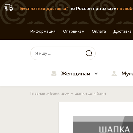
Бесплатная доставка*
по России при заказе
на люб
Информация
Оптовикам
Оплата
Доставка
Форма поиска
Поиск
Женщинам
Муж
Вы здесь
Главная
»
Баня, дом
»
шапки для бани