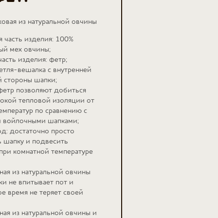
ховая из натуральной овчины
я часть изделия: 100%
ый мех овчины;
часть изделия: фетр;
етля-вешалка с внутренней
 стороны шапки;
фетр позволяют добиться
окой тепловой изоляции от
емператур по сравнению с
 войлочными шапками;
од: достаточно просто
ь шапку и подвесить
при комнатной температуре
ная из натуральной овчины
ки не впитывает пот и
е время не теряет своей
ная из натуральной овчины и