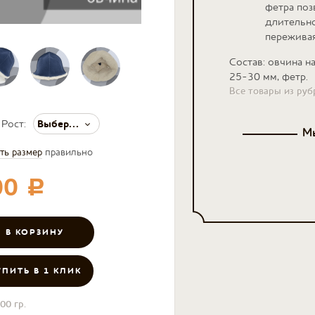
фетра поз
длительно
переживая
Состав: овчина н
25-30 мм, фетр.
Все товары из ру
Выберите значение
Рост:
Мы
ть размер
правильно
00
c
УПИТЬ В 1 КЛИК
00 гр.