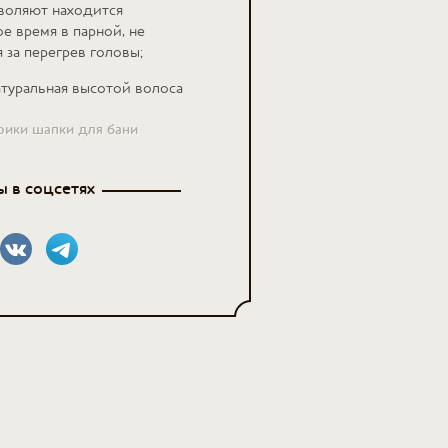
воляют находится
е время в парной, не
 за перегрев головы;
атуральная высотой волоса
брики шапки для бани
 в соцсетях