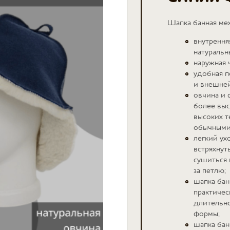
Шапка банная ме
внутрення
натуральн
наружная 
удобная п
и внешней
овчина и 
более выс
высоких т
обычными
легкий ух
встряхнут
сушиться 
за петлю;
шапка бан
практичес
длительно
формы;
шапка бан