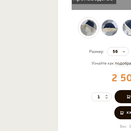
56
Размер:
Узнайте как
подобра
2 5
К
Вес:
3