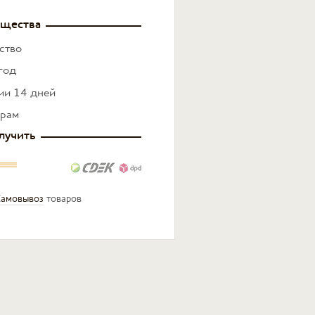
щества
ство
год
нии 14 дней
ерам
лучить
амовывоз
товаров