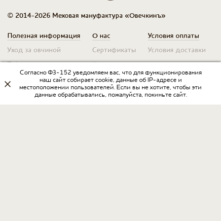
© 2014-2026 Меховая мануфактура «Овечкинъ»
Полезная информация
О нас
Условия оплаты
Уход за овчиной
Сертификаты
Условия доставки
Таблица размеров
Контакты
Оплата для юр. лиц
Согласно ФЗ-152 уведомляем вас, что для функционирования
Гарантия
Условия возврата
наш сайт собирает cookie, данные об IP-адресе и
местоположении пользователей. Если вы не хотите, чтобы эти
данные обрабатывались, пожалуйста, покиньте сайт.
Оптовикам
Договор оферты
Запрос на прайс
Оставить отзыв
Разработка интернет-магазина
в Интернет-агентстве «Пегас»