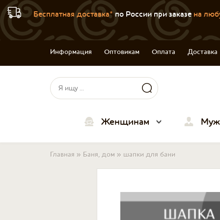
Бесплатная доставка*
по России при заказе
на люб
Информация
Оптовикам
Оплата
Доставка
Форма поиска
Поиск
Женщинам
Муж
Вы здесь
Главная
»
Баня, дом
»
шапки для бани