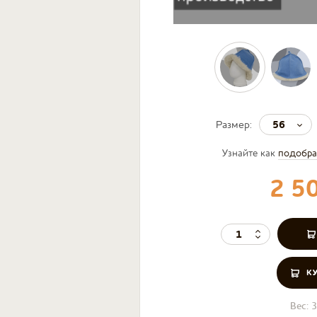
56
Размер:
Узнайте как
подобра
2 5
К
Вес:
3