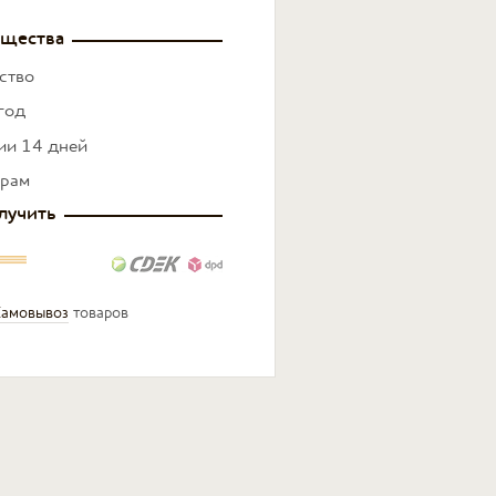
щества
ство
год
нии 14 дней
ерам
лучить
амовывоз
товаров