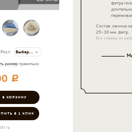
фетра поз
длительно
переживая
Состав: овчина н
25-30 мм, фетр.
Все товары из ру
Выберите значение
Рост:
Мы
ть размер
правильно
00
c
УПИТЬ В 1 КЛИК
00 гр.