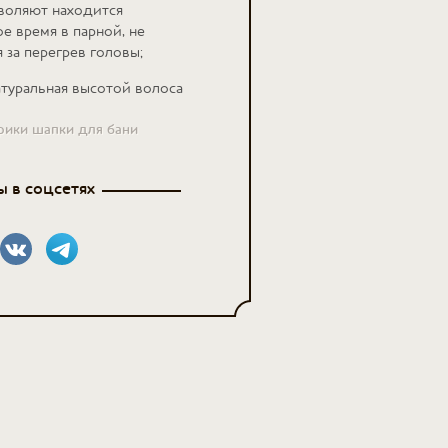
воляют находится
е время в парной, не
 за перегрев головы;
атуральная высотой волоса
брики шапки для бани
 в соцсетях