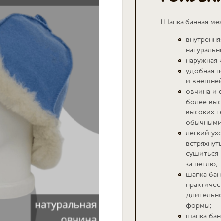
Шапка банная ме
внутрення
натуральн
наружная 
удобная п
и внешней
овчина и 
более выс
высоких т
обычными
легкий ух
встряхнут
сушиться 
за петлю;
шапка бан
практичес
длительно
формы;
шапка бан