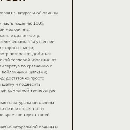
ховая из натуральной овчины
я часть изделия: 100%
ый мех овчины;
часть изделия: фетр;
етля-вешалка с внутренней
 стороны шапки;
фетр позволяют добиться
окой тепловой изоляции от
емператур по сравнению с
 войлочными шапками;
од: достаточно просто
ь шапку и подвесить
при комнатной температуре
ная из натуральной овчины
ки не впитывает пот и
е время не теряет своей
ная из натуральной овчины и