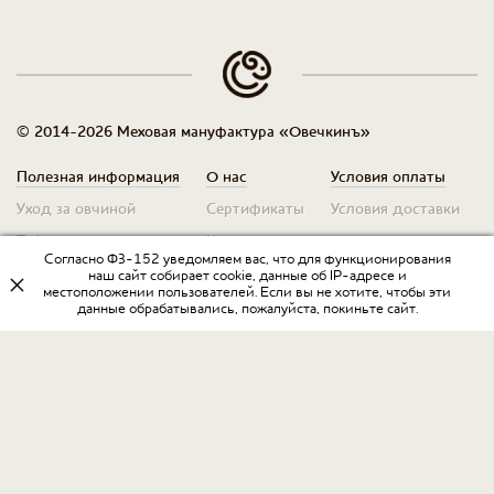
© 2014-2026 Меховая мануфактура «Овечкинъ»
Полезная информация
О нас
Условия оплаты
Уход за овчиной
Сертификаты
Условия доставки
Таблица размеров
Контакты
Оплата для юр. лиц
Согласно ФЗ-152 уведомляем вас, что для функционирования
Гарантия
Условия возврата
наш сайт собирает cookie, данные об IP-адресе и
местоположении пользователей. Если вы не хотите, чтобы эти
данные обрабатывались, пожалуйста, покиньте сайт.
Оптовикам
Договор оферты
Запрос на прайс
Оставить отзыв