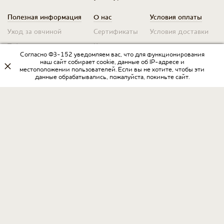
Полезная информация
О нас
Условия оплаты
Уход за овчиной
Сертификаты
Условия доставки
Таблица размеров
Контакты
Оплата для юр. лиц
Согласно ФЗ-152 уведомляем вас, что для функционирования
Гарантия
Условия возврата
наш сайт собирает cookie, данные об IP-адресе и
местоположении пользователей. Если вы не хотите, чтобы эти
данные обрабатывались, пожалуйста, покиньте сайт.
Оптовикам
Договор оферты
Запрос на прайс
Оставить отзыв
Разработка интернет-магазина
в Интернет-агентстве «Пегас»
www.ia-pegas.ru