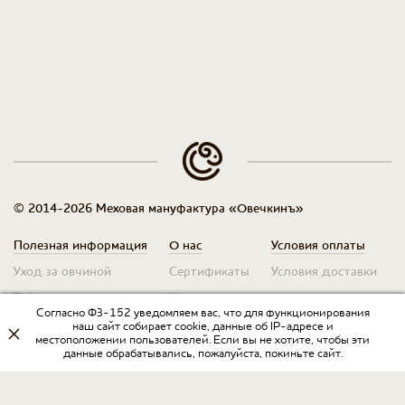
© 2014-2026 Меховая мануфактура «Овечкинъ»
Полезная информация
О нас
Условия оплаты
Уход за овчиной
Сертификаты
Условия доставки
Таблица размеров
Контакты
Оплата для юр. лиц
Согласно ФЗ-152 уведомляем вас, что для функционирования
Гарантия
Условия возврата
наш сайт собирает cookie, данные об IP-адресе и
местоположении пользователей. Если вы не хотите, чтобы эти
данные обрабатывались, пожалуйста, покиньте сайт.
Оптовикам
Договор оферты
Запрос на прайс