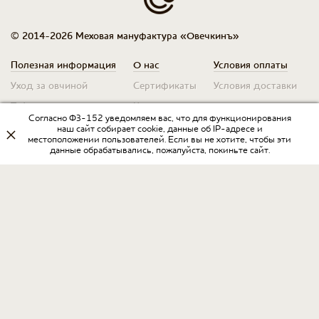
© 2014-2026 Меховая мануфактура «Овечкинъ»
Полезная информация
О нас
Условия оплаты
Уход за овчиной
Сертификаты
Условия доставки
Таблица размеров
Контакты
Оплата для юр. лиц
Согласно ФЗ-152 уведомляем вас, что для функционирования
Гарантия
Условия возврата
наш сайт собирает cookie, данные об IP-адресе и
местоположении пользователей. Если вы не хотите, чтобы эти
данные обрабатывались, пожалуйста, покиньте сайт.
Оптовикам
Договор оферты
Запрос на прайс
Оставить отзыв
Разработка интернет-магазина