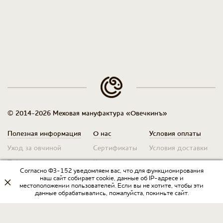
© 2014-2026 Меховая мануфактура «Овечкинъ»
Полезная информация
О нас
Условия оплаты
Уход за овчиной
Сертификаты
Условия доставки
Таблица размеров
Контакты
Оплата для юр. лиц
Согласно ФЗ-152 уведомляем вас, что для функционирования
Гарантия
Условия возврата
наш сайт собирает cookie, данные об IP-адресе и
местоположении пользователей. Если вы не хотите, чтобы эти
данные обрабатывались, пожалуйста, покиньте сайт.
Оптовикам
Договор оферты
Запрос на прайс