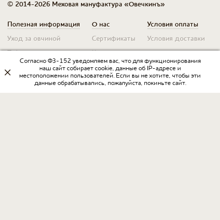
© 2014-2026 Меховая мануфактура «Овечкинъ»
Полезная информация
О нас
Условия оплаты
Уход за овчиной
Сертификаты
Условия доставки
Таблица размеров
Контакты
Оплата для юр. лиц
Согласно ФЗ-152 уведомляем вас, что для функционирования
Гарантия
Условия возврата
наш сайт собирает cookie, данные об IP-адресе и
местоположении пользователей. Если вы не хотите, чтобы эти
данные обрабатывались, пожалуйста, покиньте сайт.
Оптовикам
Договор оферты
Запрос на прайс
Оставить отзыв
Разработка интернет-магазина
в Интернет-агентстве «Пегас»
www.ia-pegas.ru