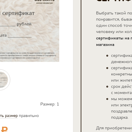
Выбрать такой п
понравится, быва
один способ точн
человеку или ко
сертификаты на
магазина
сертифик
денежног
сертифика
конкретны
или жилет
срок дейс
с момента
мы можем
Размер:
1
или элект
поздравле
ть размер
правильно
подарка.
Для приобретени
c