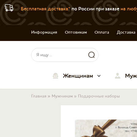
Бесплатная доставка*
по России при заказе
на люб
Информация
Оптовикам
Оплата
Доставка
Форма поиска
Поиск
Женщинам
Муж
Вы здесь
Главная
»
Мужчинам
»
Подарочные наборы