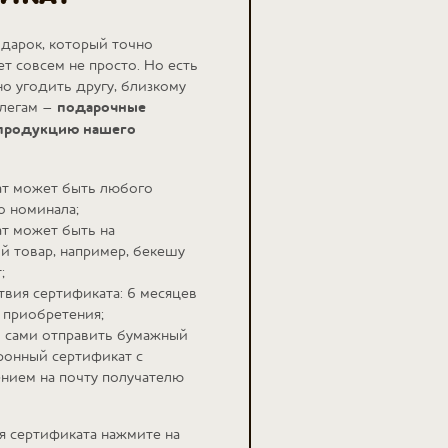
одарок, который точно
ет совсем не просто. Но есть
о угодить другу, близкому
ллегам –
подарочные
 продукцию нашего
ат может быть любого
о номинала;
т может быть на
й товар, например, бекешу
;
твия сертификата: 6 месяцев
 приобретения;
 сами отправить бумажный
ронный сертификат с
нием на почту получателю
я сертификата нажмите на