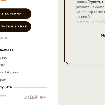
кнопку
"Купить в
укажите номинал
менеджер свяжет
деталей
Все товары из ру
УПИТЬ В 1 КЛИК
Мы
10 гр.
щества
ство
год
нии 14 дней
ерам
лучить