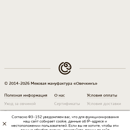
© 2014-2026 Меховая мануфактура «Овечкинъ»
Полезная информация
О нас
Условия оплаты
Уход за овчиной
Сертификаты
Условия доставки
Таблица размеров
Контакты
Оплата для юр. лиц
Согласно ФЗ-152 уведомляем вас, что для функционирования
Гарантия
Условия возврата
наш сайт собирает cookie, данные об IP-адресе и
местоположении пользователей. Если вы не хотите, чтобы эти
данные обрабатывались, пожалуйста, покиньте сайт.