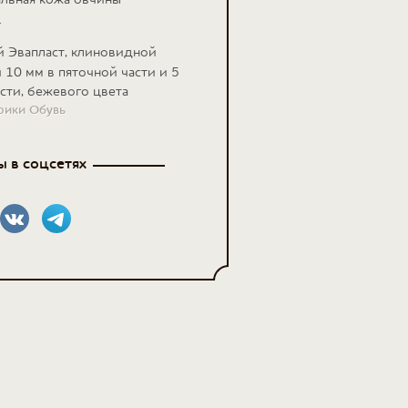
.
й Эвапласт, клиновидной
10 мм в пяточной части и 5
асти, бежевого цвета
брики Обувь
 в соцсетях