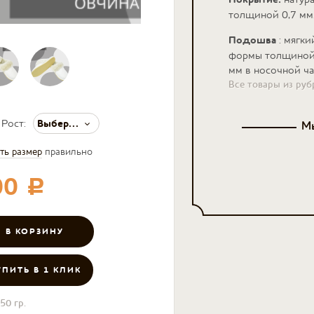
толщиной 0,7 мм
Подошва
: мягки
формы толщиной 
мм в носочной ч
Все товары из ру
Выберите значение
Рост:
Мы
ть размер
правильно
00
c
УПИТЬ В 1 КЛИК
50 гр.