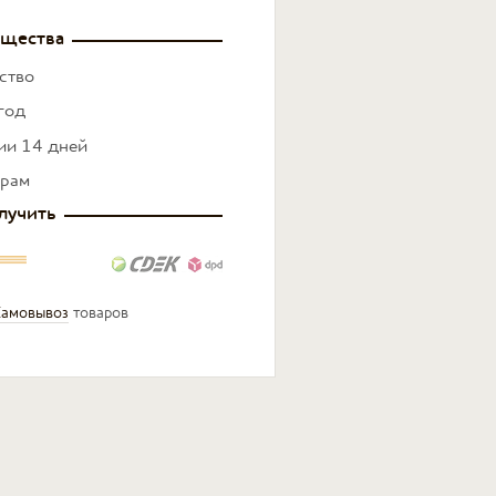
щества
ство
год
нии 14 дней
ерам
лучить
амовывоз
товаров