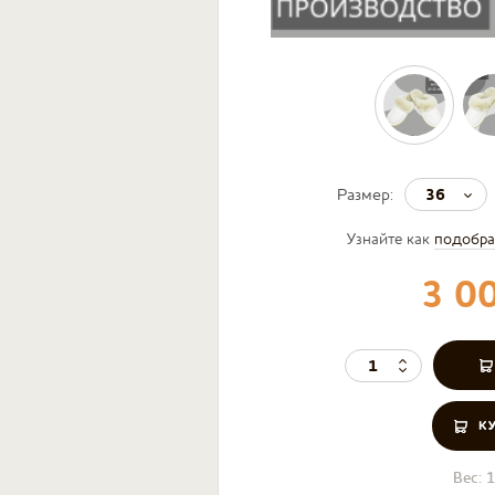
36
Размер:
Узнайте как
подобра
3 0
К
Вес:
1