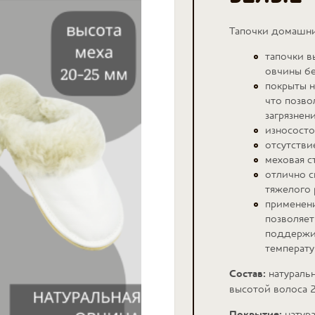
Тапочки домашни
тапочки в
овчины бе
покрыты н
что позво
загрязнен
износосто
отсутстви
меховая с
отлично с
тяжелого 
применен
позволяет
поддержи
температу
Состав:
натураль
высотой волоса 
Покрытие:
натур