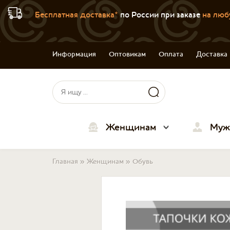
Бесплатная доставка*
по России при заказе
на люб
Информация
Оптовикам
Оплата
Доставка
Форма поиска
Поиск
Женщинам
Муж
Вы здесь
Главная
»
Женщинам
»
Обувь