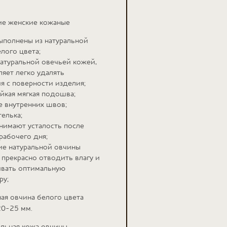
е женские кожаные
ыполнены из натуральной
лого цвета;
атуральной овечьей кожей,
ляет легко удалять
ия с поверности изделия;
йкая мягкая подошва;
е внутренних швов;
телька;
нимают усталость после
рабочего дня;
ие натуральной овчины
 прекрасно отводить влагу и
вать оптимальную
ру;
ная овчина белого цвета
20-25 мм.
альная кожа овчины