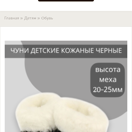
Вы здесь
Главная
»
Детям
»
Обувь