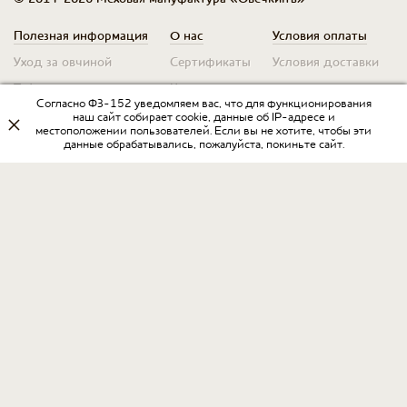
Полезная информация
О нас
Условия оплаты
Уход за овчиной
Сертификаты
Условия доставки
Таблица размеров
Контакты
Оплата для юр. лиц
Согласно ФЗ-152 уведомляем вас, что для функционирования
Гарантия
Условия возврата
наш сайт собирает cookie, данные об IP-адресе и
местоположении пользователей. Если вы не хотите, чтобы эти
данные обрабатывались, пожалуйста, покиньте сайт.
Оптовикам
Договор оферты
Запрос на прайс
Оставить отзыв
Разработка интернет-магазина
в Интернет-агентстве «Пегас»
www.ia-pegas.ru