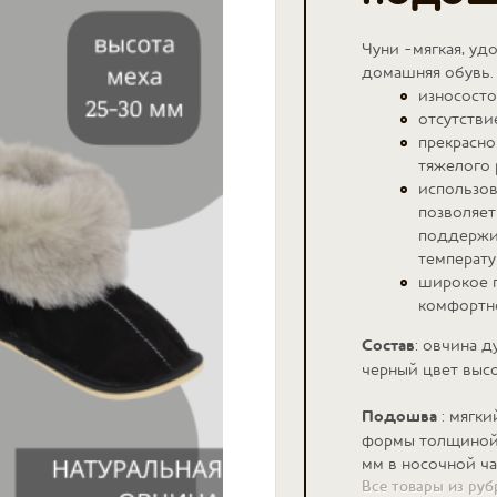
Чуни -мягкая, уд
домашняя обувь.
износосто
отсутстви
прекрасно
тяжелого 
использов
позволяет
поддержи
температу
широкое 
комфортн
Состав
: овчина 
черный цвет выс
Подошва
: мягки
формы толщиной 
мм в носочной ч
Все товары из ру