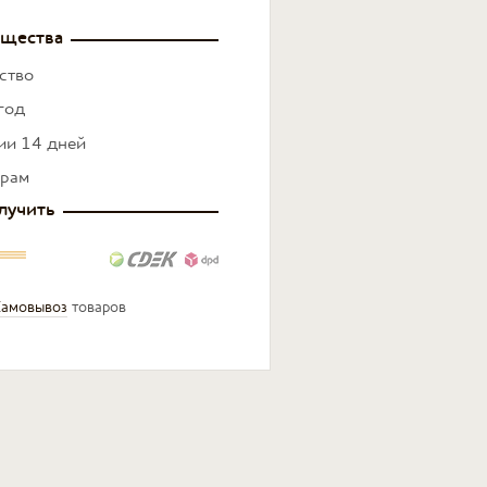
щества
ство
год
нии 14 дней
ерам
лучить
амовывоз
товаров