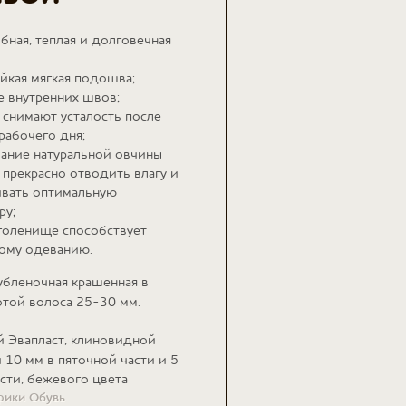
обная, теплая и долговечная
йкая мягкая подошва;
е внутренних швов;
 снимают усталость после
рабочего дня;
ание натуральной овчины
 прекрасно отводить влагу и
вать оптимальную
ру;
голенище способствует
ому одеванию.
дубленочная крашенная в
отой волоса 25-30 мм.
й Эвапласт, клиновидной
10 мм в пяточной части и 5
асти, бежевого цвета
брики Обувь