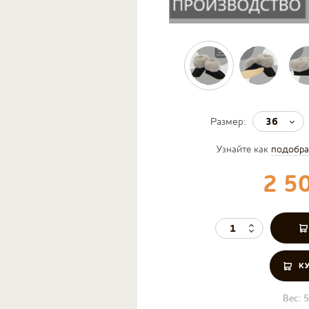
36
Размер:
Узнайте как
подобра
2 5
К
Вес:
5