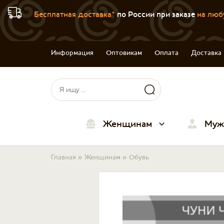
Бесплатная доставка*
по России при заказе
на люб
Информация
Оптовикам
Оплата
Доставка
Форма поиска
Поиск
Женщинам
Муж
Вы здесь
Главная
»
Женщинам
»
Обувь