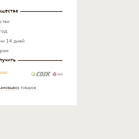
щества
ство
год
нии 14 дней
ерам
лучить
амовывоз
товаров