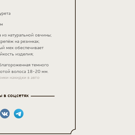
урета
см
 из натуральной овчины;
репёж на резинках;
ый мех обеспечивает
йкость изделия;
благороженная темного
сотой волоса 18-20 мм.
рики накидки в авто
 в соцсетях