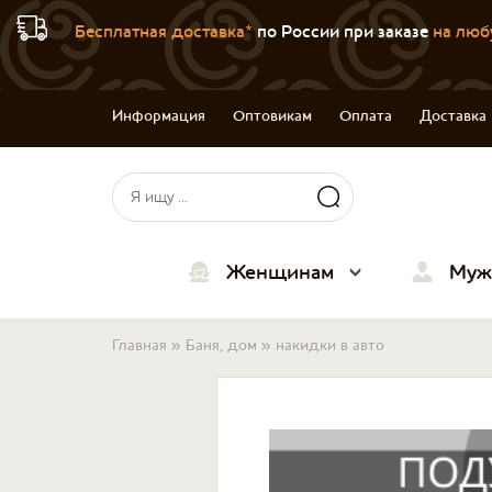
Бесплатная доставка*
по России при заказе
на люб
Информация
Оптовикам
Оплата
Доставка
Форма поиска
Поиск
Женщинам
Муж
Вы здесь
Главная
»
Баня, дом
»
накидки в авто