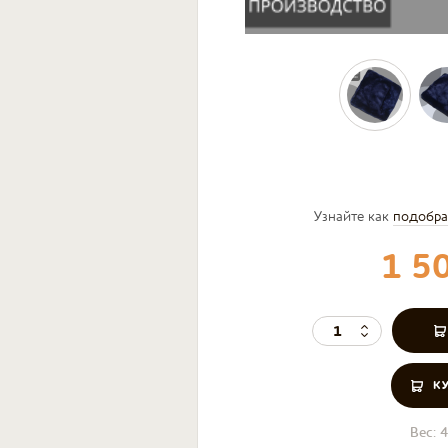
Узнайте как
подобра
1 5
К
Вес:
4