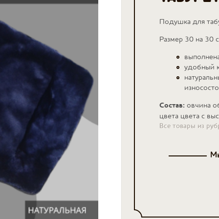
Подушка для таб
Размер 30 на 30 
выполнена
удобный к
натуральн
износосто
Состав:
овчина о
цвета цвета с вы
Все товары из руб
Мы