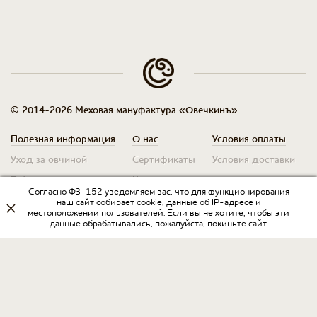
© 2014-2026 Меховая мануфактура «Овечкинъ»
Полезная информация
О нас
Условия оплаты
Уход за овчиной
Сертификаты
Условия доставки
Таблица размеров
Контакты
Оплата для юр. лиц
Согласно ФЗ-152 уведомляем вас, что для функционирования
Гарантия
Условия возврата
наш сайт собирает cookie, данные об IP-адресе и
местоположении пользователей. Если вы не хотите, чтобы эти
данные обрабатывались, пожалуйста, покиньте сайт.
Оптовикам
Договор оферты
Запрос на прайс
Оставить отзыв