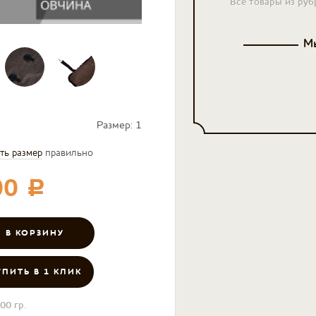
Все товары из руб
Мы
Размер:
1
ть размер
правильно
00
c
УПИТЬ В 1 КЛИК
00 гр.