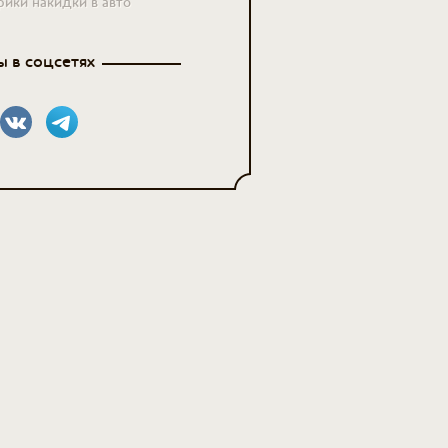
рики накидки в авто
 в соцсетях