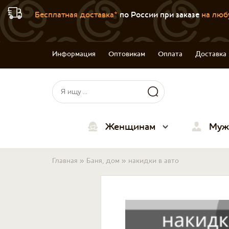
Бесплатная доставка*
по России при заказе
на люб
Информация
Оптовикам
Оплата
Доставка
Форма поиска
Поиск
Женщинам
Муж
Вы здесь
Главная
»
Баня, дом
»
накидки в авто