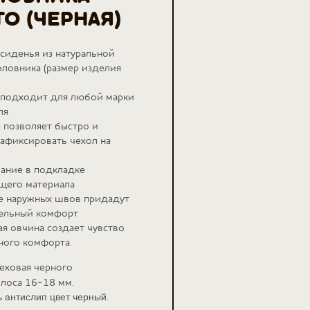
ТО (ЧЕРНАЯ)
сиденья из натуральной
ловника (размер изделия
 подходит для любой марки
ля
 позволяет быстро и
афиксировать чехол на
ание в подкладке
щего материала
е наружных швов придадут
ельный комфорт
ая овчина создает чувство
ного комфорта.
меховая черного
олоса 16-18 мм.
.
ь антислип цвет черный