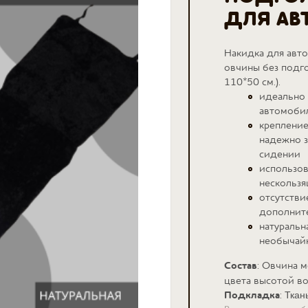
ДЛЯ АВ
Накидка для авто
овчины без подго
110*50 см.).
идеально
автомоби
крепление
надежно з
сидении
использов
нескользя
отсутстви
дополнит
натуральн
необычай
Состав
: Овчина 
цвета высотой в
Подкладка
:
Ткан