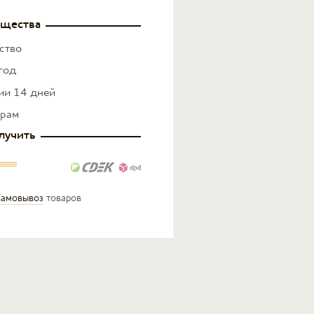
щества
ство
год
нии 14 дней
ерам
лучить
амовывоз
товаров