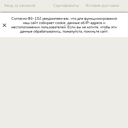
Уход за овчиной
Сертификаты
Условия доставки
Таблица размеров
Контакты
Оплата для юр. лиц
Согласно ФЗ-152 уведомляем вас, что для функционирования
Гарантия
Условия возврата
наш сайт собирает cookie, данные об IP-адресе и
местоположении пользователей. Если вы не хотите, чтобы эти
данные обрабатывались, пожалуйста, покиньте сайт.
Оптовикам
Договор оферты
Запрос на прайс
Оставить отзыв
Разработка интернет-магазина
в Интернет-агентстве «Пегас»
www.ia-pegas.ru