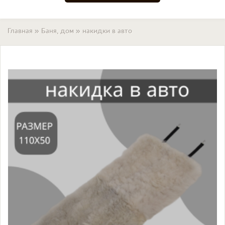
Вы здесь
Главная
»
Баня, дом
»
накидки в авто