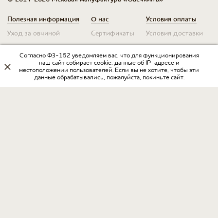
Полезная информация
О нас
Условия оплаты
Уход за овчиной
Сертификаты
Условия доставки
Таблица размеров
Контакты
Оплата для юр. лиц
Согласно ФЗ-152 уведомляем вас, что для функционирования
Гарантия
Условия возврата
наш сайт собирает cookie, данные об IP-адресе и
местоположении пользователей. Если вы не хотите, чтобы эти
данные обрабатывались, пожалуйста, покиньте сайт.
Оптовикам
Договор оферты
Запрос на прайс
Оставить отзыв
Разработка интернет-магазина
в Интернет-агентстве «Пегас»
www.ia-pegas.ru