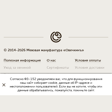
© 2014-2026 Меховая мануфактура «Овечкинъ»
Полезная информация
О нас
Условия оплаты
Уход за овчиной
Сертификаты
Условия доставки
Таблица размеров
Контакты
Оплата для юр. лиц
Согласно ФЗ-152 уведомляем вас, что для функционирования
Гарантия
Условия возврата
наш сайт собирает cookie, данные об IP-адресе и
местоположении пользователей. Если вы не хотите, чтобы эти
данные обрабатывались, пожалуйста, покиньте сайт.
Оптовикам
Договор оферты
Запрос на прайс