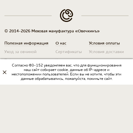
© 2014-2026 Меховая мануфактура «Овечкинъ»
Полезная информация
О нас
Условия оплаты
Уход за овчиной
Сертификаты
Условия доставки
Таблица размеров
Контакты
Оплата для юр. лиц
Согласно ФЗ-152 уведомляем вас, что для функционирования
Гарантия
Условия возврата
наш сайт собирает cookie, данные об IP-адресе и
местоположении пользователей. Если вы не хотите, чтобы эти
данные обрабатывались, пожалуйста, покиньте сайт.
Оптовикам
Договор оферты
Запрос на прайс
Оставить отзыв