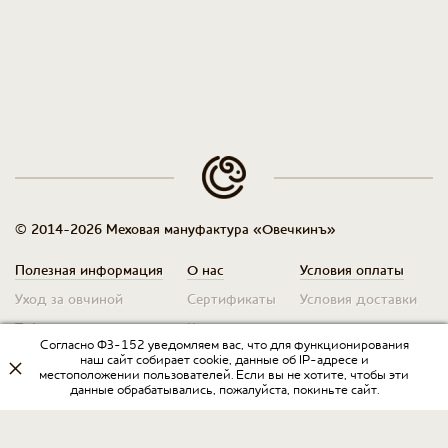
© 2014-2026 Меховая мануфактура «Овечкинъ»
Полезная информация
О нас
Условия оплаты
Уход за овчиной
Сертификаты
Условия доставки
Таблица размеров
Контакты
Оплата для юр. лиц
Согласно ФЗ-152 уведомляем вас, что для функционирования
Гарантия
Условия возврата
наш сайт собирает cookie, данные об IP-адресе и
местоположении пользователей. Если вы не хотите, чтобы эти
данные обрабатывались, пожалуйста, покиньте сайт.
Оптовикам
Договор оферты
Запрос на прайс