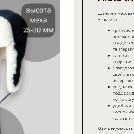
Шапочка меховая
мальчиков
применени
высоким 
поддержи
температу
надёжная 
покрытия;
благодаря
свойствам
аллергию;
регулируе
подбородк
легко рег
удобный 
носить из
головы и 
Мех
: натуральна