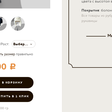
цвета с высотой 
Покрытие
: болон
Все товары из руб
рукавицы
Мы
Выберите значение
Рост:
ть размер
правильно
00
c
УПИТЬ В 1 КЛИК
00 гр.