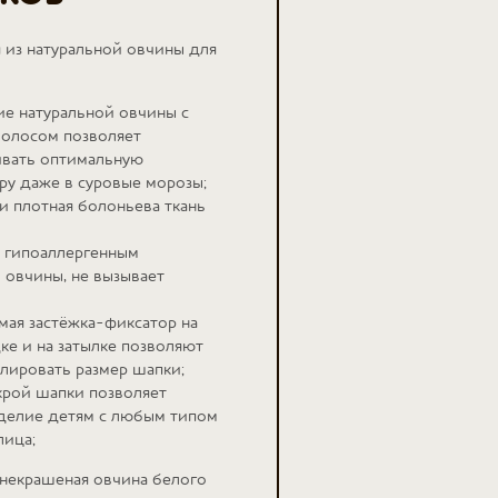
 из натуральной овчины для
е натуральной овчины с
волосом позволяет
вать оптимальную
ру даже в суровые морозы;
и плотная болоньева ткань
 гипоаллергенным
 овчины, не вызывает
мая застёжка-фиксатор на
е и на затылке позволяют
улировать размер шапки;
крой шапки позволяет
делие детям с любым типом
лица;
я некрашеная овчина белого