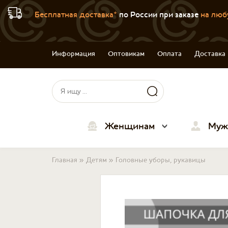
Бесплатная доставка*
по России при заказе
на люб
Информация
Оптовикам
Оплата
Доставка
Форма поиска
Поиск
Женщинам
Муж
Вы здесь
Главная
»
Детям
»
Головные уборы, рукавицы