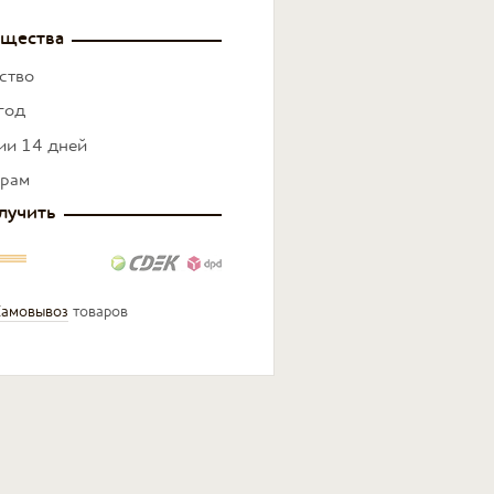
щества
ство
год
нии 14 дней
ерам
лучить
амовывоз
товаров