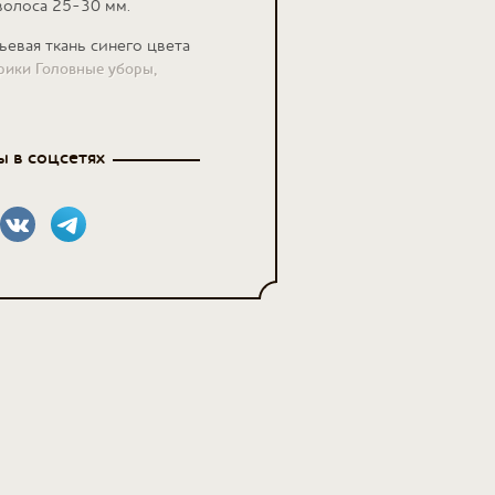
волоса 25-30 мм.
ьевая ткань синего цвета
рики Головные уборы,
 в соцсетях