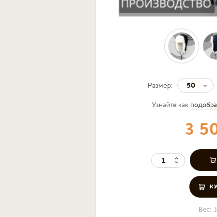
50
Размер:
Узнайте как
подобра
3 5
К
Вес:
3