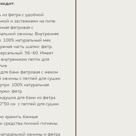
входит:
ь из фетра с удобной
чкой и застежками на липе.
нная фетровая с
ральной овчины. Внутренняя
и: 100% натуральный мех
ужная часть шапки: фетр,
версальный: 56-60. Имеет
 внутреннюю петли для
лия.
 для бани фетровая с мехом
й овчины с петлей для сушки
утри: 100% натуральная
ружи: фетр.
сидушка для бани из фетра
0*50 см с петлей для сушки
о хранить банные
и средства личной гигиены.
 натуральной овчины и фетра