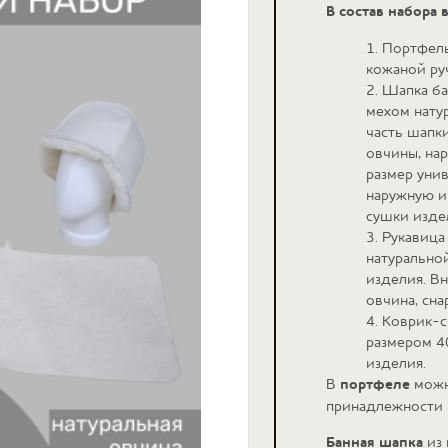
В состав набора 
1. Портфел
кожаной ру
2. Шапка ба
мехом нату
часть шапк
овчины, нар
размер уни
наружную и
сушки изде
3. Рукавица
натурально
изделия. Вн
овчина, сна
4. Коврик-
размером 4
изделия.
В
портфеле
можн
принадлежности 
Банная шапка
из