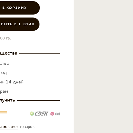
УПИТЬ В 1 КЛИК
00 гр.
щества
ство
год
нии 14 дней
ерам
лучить
амовывоз
товаров