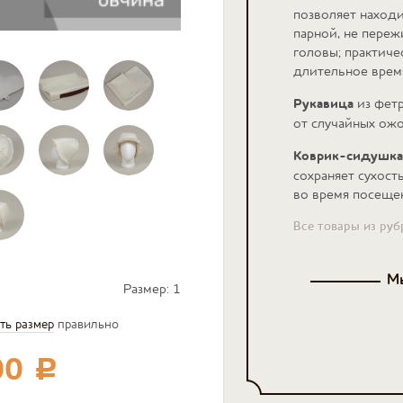
позволяет находи
парной, не переж
головы;
практичес
длительное время
Рукавица
из фетр
от случайных ожо
Коврик-сидушка
сохраняет сухост
во время посеще
Все товары из ру
Мы
Размер:
1
ть размер
правильно
00
c