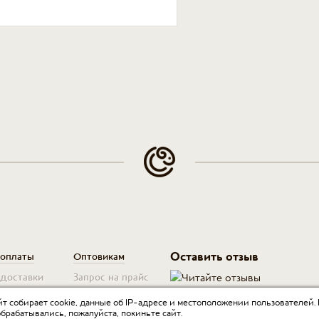
Оставить отзыв
 оплаты
Оптовикам
 доставки
Запрос на прайс
для юр. лиц
т собирает cookie, данные об IP-адресе и местоположении пользователей.
обрабатывались, пожалуйста, покиньте сайт.
 возврата