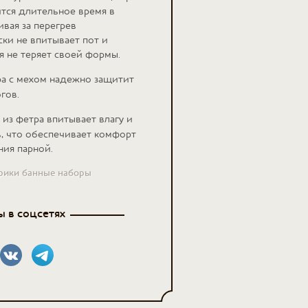
тся длительное время в
ивая за перегрев
ки не впитывает пот и
 не теряет своей формы.
а с мехом надежно защитит
гов.
из фетра впитывает влагу и
ь, что обеспечивает комфорт
ния парной.
брики банные наборы
 в соцсетях