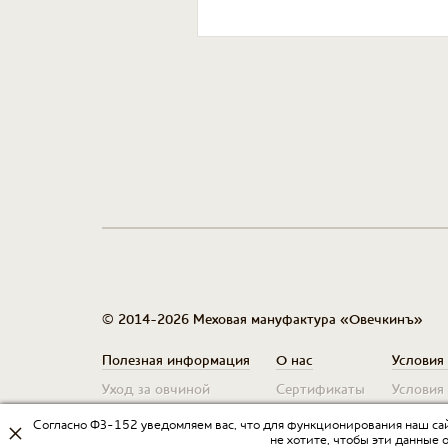
© 2014-2026 Меховая мануфактура «Овечкинъ»
Полезная информация
О нас
Условия
Уход за овчиной
Сертификаты
Условия
Таблица размеров
Контакты
Оплата 
Согласно ФЗ-152 уведомляем вас, что для функционирования наш сай
не хотите, чтобы эти данные 
Гарантия
Условия