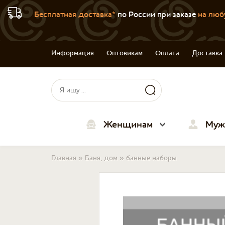
Бесплатная доставка*
по России при заказе
на люб
Информация
Оптовикам
Оплата
Доставка
Форма поиска
Поиск
Женщинам
Муж
Вы здесь
Главная
»
Баня, дом
»
банные наборы