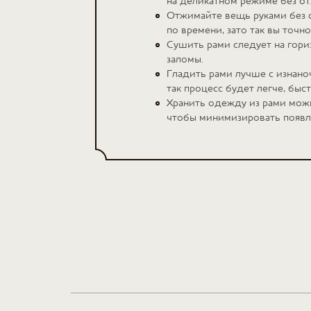
на деликатном режиме без о
Отжимайте вещь руками без с
по времени, зато так вы точн
Сушить рами следует на гори
заломы.
Гладить рами лучше с изнан
так процесс будет легче, быс
Хранить одежду из рами можн
чтобы минимизировать появле