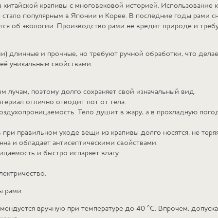
з китайской крапивы с многовековой историей. Использование 
же стало популярным в Японии и Корее. В последние годы рами 
ится об экологии. Производство рами не вредит природе и тре
ми) длинные и прочные, но требуют ручной обработки, что делае
 её уникальным свойствами:
.
м лучам, поэтому долго сохраняет свой изначальный вид.
териал отлично отводит пот от тела.
оздухопроницаемость. Тело душит в жару, а в прохладную погод
 при правильном уходе вещи из крапивы долго носятся, не теря
енна и обладает антисептическими свойствами.
цаемость и быстро испаряет влагу.
лектричество.
ы рами:
мендуется вручную при температуре до 40 °C. Впрочем, допуска