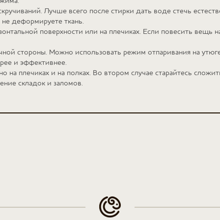
тжима.
кручиваний. Лучше всего после стирки дать воде стечь естест
о не деформируете ткань.
зонтальной поверхности или на плечиках. Если повесить вещь на
очной стороны. Можно использовать режим отпаривания на ут
трее и эффективнее.
о на плечиках и на полках. Во втором случае старайтесь сложит
ние складок и заломов.