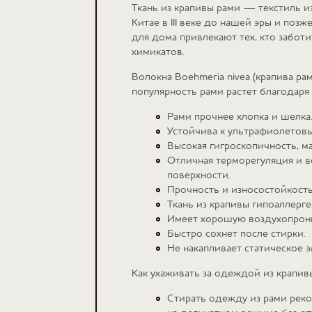
Ткань из крапивы рами — текстиль и
Китае в III веке до нашей эры и поз
для дома привлекают тех, кто забот
химикатов.
Волокна Boehmeria nivea (крапива ра
популярность рами растет благодаря
Рами прочнее хлопка и шелка
Устойчива к ультрафиолетовы
Высокая гигроскопичность, ма
Отличная терморегуляция и в
поверхности.
Прочность и износостойкость
Ткань из крапивы гипоаллерг
Имеет хорошую воздухопрони
Быстро сохнет после стирки.
Не накапливает статическое э
Как ухаживать за одеждой из крапив
Стирать одежду из рами реко