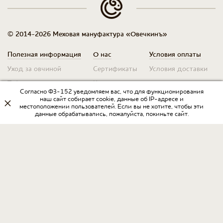
© 2014-2026 Меховая мануфактура «Овечкинъ»
Полезная информация
О нас
Условия оплаты
Уход за овчиной
Сертификаты
Условия доставки
Таблица размеров
Контакты
Оплата для юр. лиц
Согласно ФЗ-152 уведомляем вас, что для функционирования
Гарантия
Условия возврата
наш сайт собирает cookie, данные об IP-адресе и
местоположении пользователей. Если вы не хотите, чтобы эти
данные обрабатывались, пожалуйста, покиньте сайт.
Оптовикам
Договор оферты
Запрос на прайс
Оставить отзыв