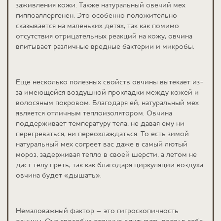
заживления кожи. Также натуральный овечий мех
гиппоаллергенен. Это особенно положительно
сказывается на маленьких детях, так как помимо
отсутствия отрицательных реакций на кожу, овчина
впитывает различные вредные бактерии и микробы.
Еще несколько полезных свойств овчины вытекает из-
за имеющейся воздушной прокладки между кожей и
волосяным покровом. Благодаря ей, натуральный мех
является отличным теплоизолятором. Овчина
поддерживает температуру тела, не давая ему ни
перегреваться, ни переохлаждаться. То есть зимой
натуральный мех согреет вас даже в самый лютый
мороз, задерживая тепло в своей шерсти, а летом не
даст телу преть, так как благодаря циркуляции воздуха
овчина будет «дышать».
Немаловажный фактор – это гигроскопичность
овчины. Она способна отлично впитывать влагу в себя