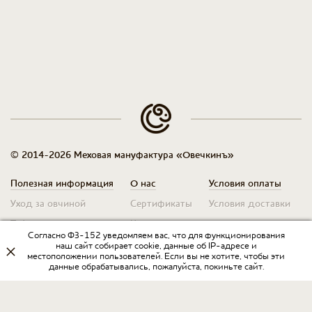
© 2014-2026 Меховая мануфактура «Овечкинъ»
Полезная информация
О нас
Условия оплаты
Уход за овчиной
Сертификаты
Условия доставки
Таблица размеров
Контакты
Оплата для юр. лиц
Согласно ФЗ-152 уведомляем вас, что для функционирования
Гарантия
Условия возврата
наш сайт собирает cookie, данные об IP-адресе и
местоположении пользователей. Если вы не хотите, чтобы эти
данные обрабатывались, пожалуйста, покиньте сайт.
Оптовикам
Договор оферты
Запрос на прайс